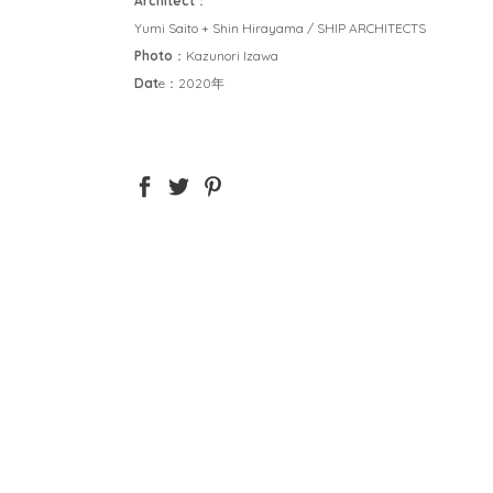
Architect
：
Yumi Saito + Shin Hirayama / SHIP ARCHITECTS
Photo
：Kazunori Izawa
Dat
e：2020年