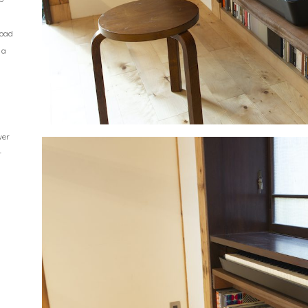
load
 a
wer
r