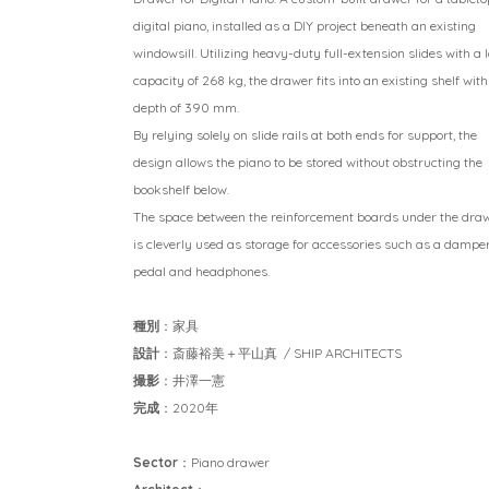
digital piano, installed as a DIY project beneath an existing
windowsill. Utilizing heavy-duty full-extension slides with a 
capacity of 268 kg, the drawer fits into an existing shelf with
depth of 390 mm.
By relying solely on slide rails at both ends for support, the
design allows the piano to be stored without obstructing the
bookshelf below.
The space between the reinforcement boards under the dra
is cleverly used as storage for accessories such as a dampe
pedal and headphones.
種別
：家具
設計
：斎藤裕美＋平山真 / SHIP ARCHITECTS
撮影
：井澤一憲
完成
：2020年
Sector
：Piano drawer