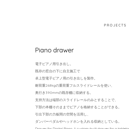
PROJECTS
Piano drawer
電子ピアノ用引き出し。
既存の窓台の下に自主施工で
卓上型電子ピアノ用の引き出しを製作。
耐荷重268kgの重荷重フルスライドレールを使い、
奥行き390mmの既存棚に収納する。
支持方法は端部のスライドレールのみとすることで、
下部の本棚そのままでピアノを格納することができる。
引出下部の力板間の空間を活用し、
ダンパーペダルやヘッドホンを入れる収納としている。
Drawer for Digital Piano. A custom-built drawer for a tableto